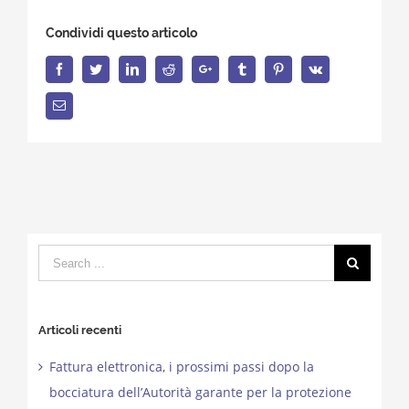
Condividi questo articolo
Facebook
Twitter
LinkedIn
Reddit
Google+
Tumblr
Pinterest
Vk
Email
Search
for:
Articoli recenti
Fattura elettronica, i prossimi passi dopo la
bocciatura dell’Autorità garante per la protezione