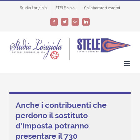
Skip
Studio Lorigiola
STELE s.a.s.
Collaboratori esterni
to
content
Facebook
Twitter
Google+
LinkedIn
Anche i contribuenti che
perdono il sostituto
d’imposta potranno
presentare il 730