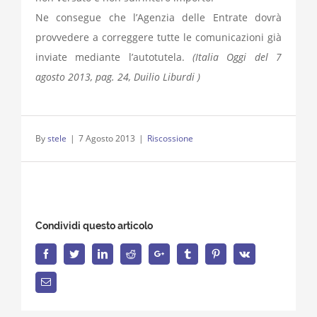
Ne consegue che l’Agenzia delle Entrate dovrà
provvedere a correggere tutte le comunicazioni già
inviate mediante l’autotutela.
(Italia Oggi del 7
agosto 2013, pag. 24, Duilio Liburdi )
By
stele
|
7 Agosto 2013
|
Riscossione
Condividi questo articolo
Facebook
Twitter
LinkedIn
Reddit
Google+
Tumblr
Pinterest
Vk
Email