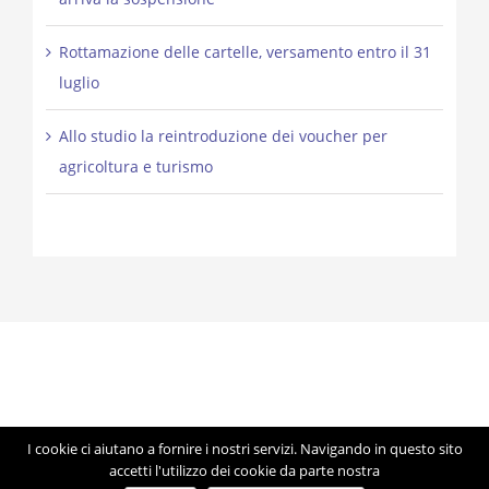
Rottamazione delle cartelle, versamento entro il 31
luglio
Allo studio la reintroduzione dei voucher per
agricoltura e turismo
I cookie ci aiutano a fornire i nostri servizi. Navigando in questo sito
© Copyright 2012 -
2026 | Studio Lorigiola | STELE | P.IVA
accetti l'utilizzo dei cookie da parte nostra
04041350283 | Made with ♥ by
Artmosfera
using WordPress