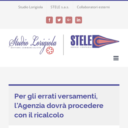
Skip
Studio Lorigiola
STELE s.a.s.
Collaboratori esterni
to
content
Facebook
Twitter
Google+
LinkedIn
Per gli errati versamenti,
l’Agenzia dovrà procedere
con il ricalcolo