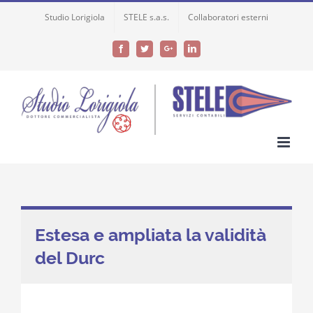
Skip
Studio Lorigiola
STELE s.a.s.
Collaboratori esterni
to
content
Facebook
Twitter
Google+
LinkedIn
Estesa e ampliata la validità
del Durc