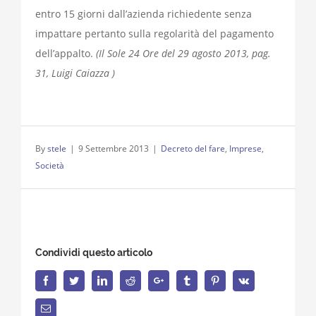
entro 15 giorni dall’azienda richiedente senza
impattare pertanto sulla regolarità del pagamento
dell’appalto.
(Il Sole 24 Ore del 29 agosto 2013, pag.
31, Luigi Caiazza )
By
stele
|
9 Settembre 2013
|
Decreto del fare
,
Imprese
,
Società
Condividi questo articolo
Facebook
Twitter
LinkedIn
Reddit
Google+
Tumblr
Pinterest
Vk
Email