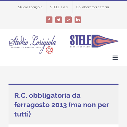
Skip
Studio Lorigiola
STELE s.a.s.
Collaboratori esterni
to
content
Facebook
Twitter
Google+
LinkedIn
R.C. obbligatoria da
ferragosto 2013 (ma non per
tutti)