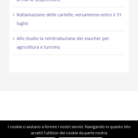
Rottamazione delle cartelle, versamento entro il 31
luglio
Allo studio la reintroduzione dei voucher per
agricoltura e turismo
I cookie ci aiutano a fornire i nostri servizi. Navigando in questo sito
© Copyright 2012 -
2026 | Studio Lorigiola | STELE | P.IVA
accetti l'utilizzo dei cookie da parte nostra
04041350283 | Made with ♥ by
Artmosfera
using WordPress