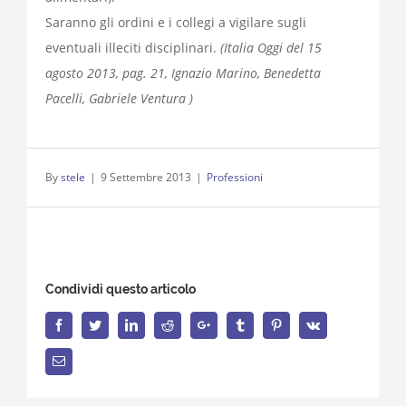
Saranno gli ordini e i collegi a vigilare sugli
eventuali illeciti disciplinari.
(Italia Oggi del 15
agosto 2013, pag. 21, Ignazio Marino, Benedetta
Pacelli, Gabriele Ventura )
By
stele
|
9 Settembre 2013
|
Professioni
Condividi questo articolo
Facebook
Twitter
LinkedIn
Reddit
Google+
Tumblr
Pinterest
Vk
Email