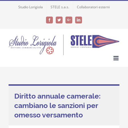
Skip
Studio Lorigiola
STELE s.a.s.
Collaboratori esterni
to
content
Facebook
Twitter
Google+
LinkedIn
Diritto annuale camerale:
cambiano le sanzioni per
omesso versamento