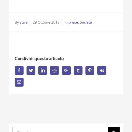
By
stele
|
29 Ottobre 2013
|
Imprese
,
Società
Condividi questo articolo
Facebook
Twitter
LinkedIn
Reddit
Google+
Tumblr
Pinterest
Vk
Email
Search