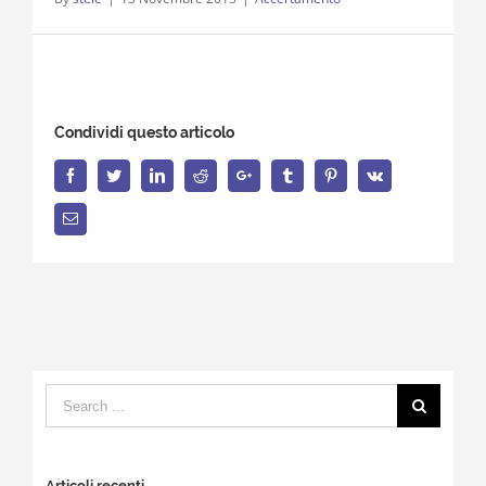
Condividi questo articolo
Facebook
Twitter
LinkedIn
Reddit
Google+
Tumblr
Pinterest
Vk
Email
Search
for:
Articoli recenti