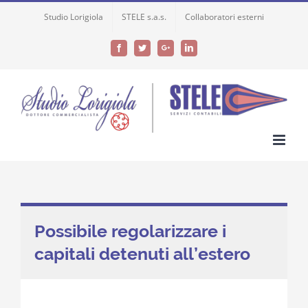
Skip
Studio Lorigiola
STELE s.a.s.
Collaboratori esterni
to
content
Facebook
Twitter
Google+
LinkedIn
Possibile regolarizzare i
capitali detenuti all’estero