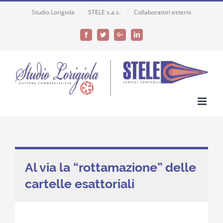
Skip
Studio Lorigiola
STELE s.a.s.
Collaboratori esterni
to
content
Facebook
Twitter
Google+
LinkedIn
Al via la “rottamazione” delle
cartelle esattoriali