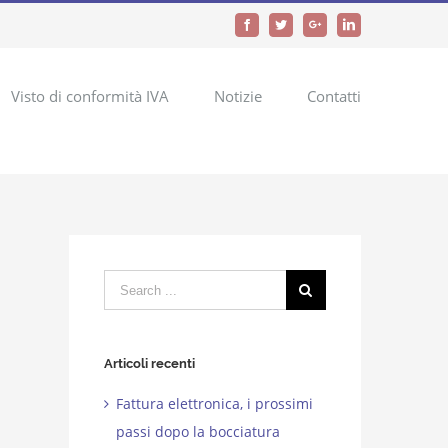
Facebook
Twitter
Google+
LinkedIn
Visto di conformità IVA
Notizie
Contatti
Search
for:
Articoli recenti
Fattura elettronica, i prossimi
passi dopo la bocciatura