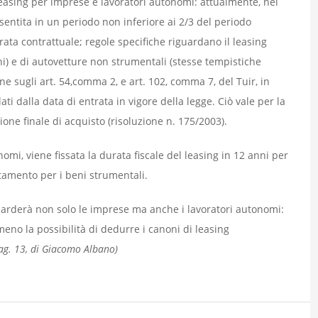
leasing per imprese e lavoratori autonomi: attualmente, nel
nsentita in un periodo non inferiore ai 2/3 del periodo
ta contrattuale; regole specifiche riguardano il leasing
ni) e di autovetture non strumentali (stesse tempistiche
sugli art. 54,comma 2, e art. 102, comma 7, del Tuir, in
ti dalla data di entrata in vigore della legge. Ciò vale per la
ione finale di acquisto (risoluzione n. 175/2003).
nomi, viene fissata la durata fiscale del leasing in 12 anni per
tamento per i beni strumentali.
guarderà non solo le imprese ma anche i lavoratori autonomi:
meno la possibilità di dedurre i canoni di leasing
ag. 13, di Giacomo Albano)