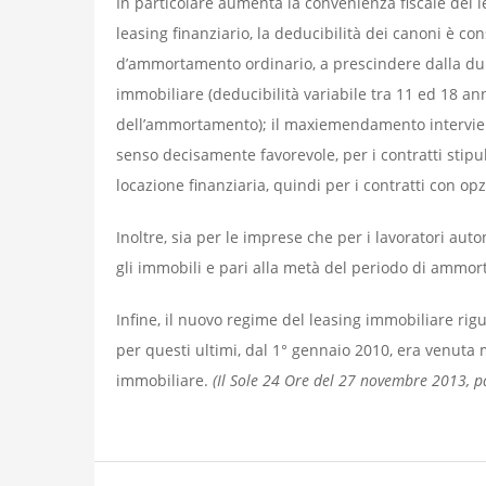
In particolare aumenta la convenienza fiscale del 
leasing finanziario, la deducibilità dei canoni è co
d’ammortamento ordinario, a prescindere dalla dura
immobiliare (deducibilità variabile tra 11 ed 18 an
dell’ammortamento); il maxiemendamento interviene 
senso decisamente favorevole, per i contratti stipula
locazione finanziaria, quindi per i contratti con opz
Inoltre, sia per le imprese che per i lavoratori auto
gli immobili e pari alla metà del periodo di ammor
Infine, il nuovo regime del leasing immobiliare ri
per questi ultimi, dal 1° gennaio 2010, era venuta 
immobiliare.
(Il Sole 24 Ore del 27 novembre 2013, p