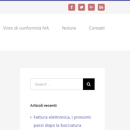
Facebook
Twitter
Google+
LinkedIn
Visto di conformità IVA
Notizie
Contatti
Search
for:
Articoli recenti
Fattura elettronica, i prossimi
passi dopo la bocciatura