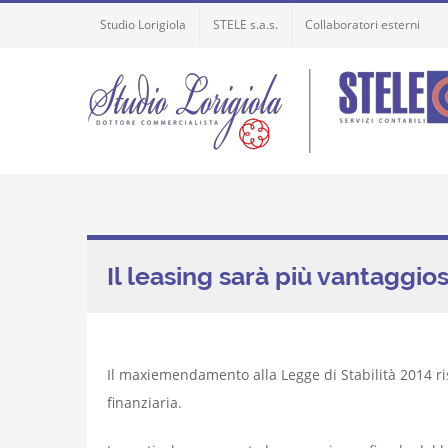
Skip
Studio Lorigiola
STELE s.a.s.
Collaboratori esterni
to
content
Il leasing sarà più vantaggio
Il maxiemendamento alla Legge di Stabilità 2014 ris
finanziaria.