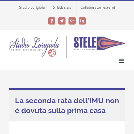
Skip
Studio Lorigiola
STELE s.a.s.
Collaboratori esterni
to
content
Facebook
Twitter
Google+
LinkedIn
La seconda rata dell’IMU non
è dovuta sulla prima casa