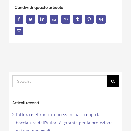
Condividi questo articolo
Facebook
Twitter
LinkedIn
Reddit
Google+
Tumblr
Pinterest
Vk
Email
Search
for:
Articoli recenti
Fattura elettronica, i prossimi passi dopo la
bocciatura dell’Autorità garante per la protezione
dei dati personali