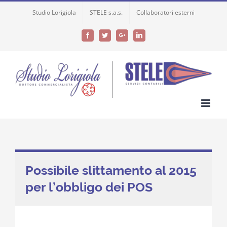
Skip
Studio Lorigiola
STELE s.a.s.
Collaboratori esterni
to
content
Facebook
Twitter
Google+
LinkedIn
Possibile slittamento al 2015
per l’obbligo dei POS