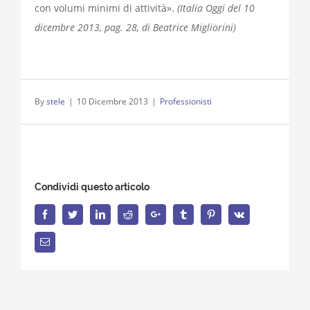
con volumi minimi di attività».
(Italia Oggi del 10
dicembre 2013, pag. 28, di Beatrice Migliorini)
By
stele
|
10 Dicembre 2013
|
Professionisti
Condividi questo articolo
Facebook
Twitter
LinkedIn
Reddit
Google+
Tumblr
Pinterest
Vk
Email