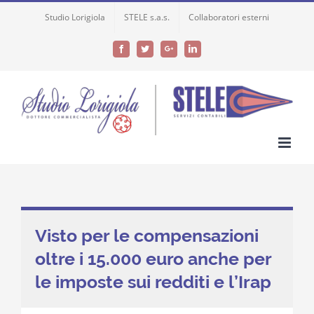
Skip
Studio Lorigiola
STELE s.a.s.
Collaboratori esterni
to
content
Facebook
Twitter
Google+
LinkedIn
Visto per le compensazioni
oltre i 15.000 euro anche per
le imposte sui redditi e l’Irap