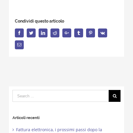
Condividi questo articolo
Facebook
Twitter
LinkedIn
Reddit
Google+
Tumblr
Pinterest
Vk
Email
Search
for:
Articoli recenti
Fattura elettronica, i prossimi passi dopo la