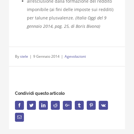
all’esclusione dalla formazione del reddito
imponibile (ai fini delle imposte sui redditi)
per talune plusvalenze.
(Italia Oggi del 9
gennaio 2014, pag. 25, di Boris Bivona)
By
stele
|
9 Gennaio 2014
|
Agevolazioni
Condividi questo articolo
Facebook
Twitter
LinkedIn
Reddit
Google+
Tumblr
Pinterest
Vk
Email