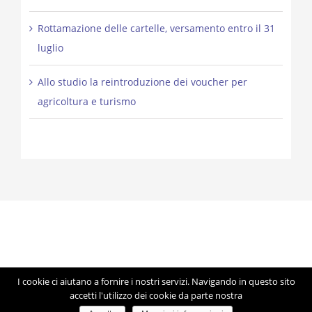
Rottamazione delle cartelle, versamento entro il 31
luglio
Allo studio la reintroduzione dei voucher per
agricoltura e turismo
I cookie ci aiutano a fornire i nostri servizi. Navigando in questo sito
© Copyright 2012 -
2026 | Studio Lorigiola | STELE | P.IVA
accetti l'utilizzo dei cookie da parte nostra
04041350283 | Made with ♥ by
Artmosfera
using WordPress