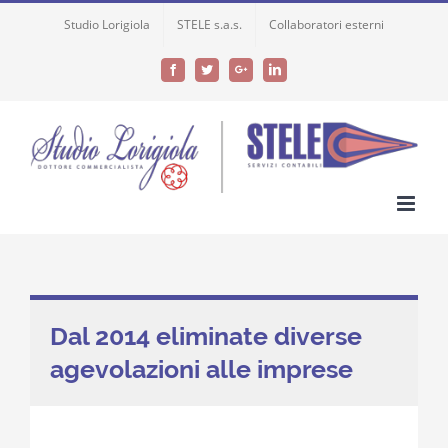
Skip
Studio Lorigiola
STELE s.a.s.
Collaboratori esterni
to
content
Facebook
Twitter
Google+
LinkedIn
Dal 2014 eliminate diverse
agevolazioni alle imprese