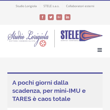
Skip
Studio Lorigiola
STELE s.a.s.
Collaboratori esterni
to
content
Facebook
Twitter
Google+
LinkedIn
A pochi giorni dalla
scadenza, per mini-IMU e
TARES è caos totale