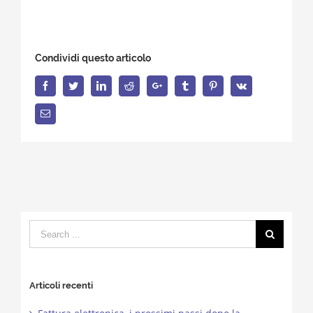
Condividi questo articolo
Facebook
Twitter
LinkedIn
Reddit
Google+
Tumblr
Pinterest
Vk
Email
Search
for:
Articoli recenti