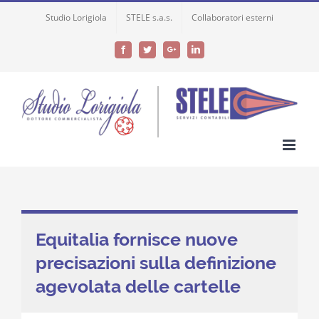
Skip
Studio Lorigiola
STELE s.a.s.
Collaboratori esterni
to
content
Facebook
Twitter
Google+
LinkedIn
Equitalia fornisce nuove
precisazioni sulla definizione
agevolata delle cartelle