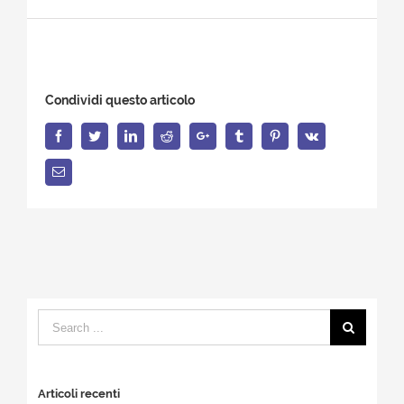
Condividi questo articolo
Facebook
Twitter
LinkedIn
Reddit
Google+
Tumblr
Pinterest
Vk
Email
Search
for:
Articoli recenti