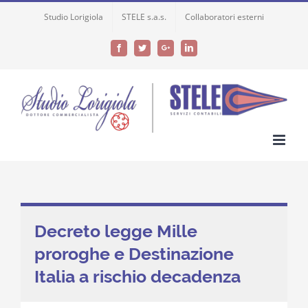
Skip
Studio Lorigiola
STELE s.a.s.
Collaboratori esterni
to
content
Facebook
Twitter
Google+
LinkedIn
Decreto legge Mille
proroghe e Destinazione
Italia a rischio decadenza