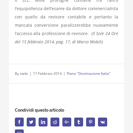
Il D.L. Mille proroghe contiene fra l’altro
l’equipollenza dell’esame da dottore commercialista
con quello da revisore contabile e pertanto la
mancata conversione paralizzerebbe nuovamente
l’accesso alla professione di revisore.
(Il Sole 24 Ore
del 15 febbraio 2014, pag. 17, di Marco Mobili)
By
stele
|
17 Febbraio 2014
|
Piano "Destinazione Italia"
Condividi questo articolo
Facebook
Twitter
LinkedIn
Reddit
Google+
Tumblr
Pinterest
Vk