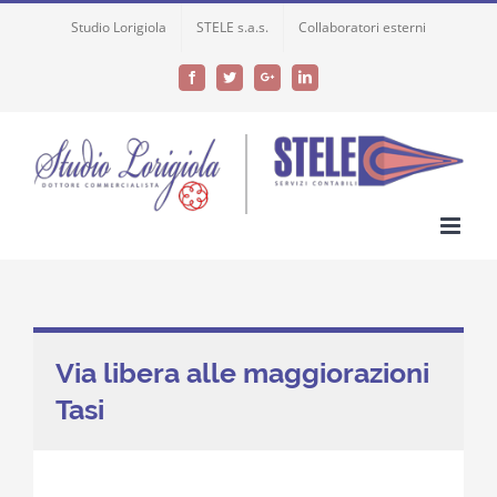
Skip
Studio Lorigiola
STELE s.a.s.
Collaboratori esterni
to
content
Facebook
Twitter
Google+
LinkedIn
Via libera alle maggiorazioni
Tasi