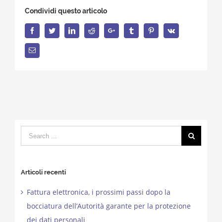
Condividi questo articolo
Facebook
Twitter
LinkedIn
Reddit
Google+
Tumblr
Pinterest
Vk
Email
Search
for:
Articoli recenti
Fattura elettronica, i prossimi passi dopo la
bocciatura dell’Autorità garante per la protezione
dei dati personali