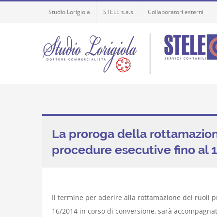
Skip
Studio Lorigiola
STELE s.a.s.
Collaboratori esterni
to
content
La proroga della rottamazion
procedure esecutive fino al 
Il termine per aderire alla rottamazione dei ruoli
16/2014 in corso di conversione, sarà accompagnato