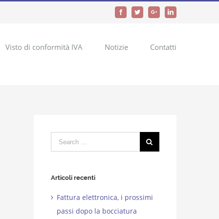
Facebook
Twitter
Google+
LinkedIn
Visto di conformità IVA
Notizie
Contatti
Search
for:
Articoli recenti
Fattura elettronica, i prossimi
passi dopo la bocciatura