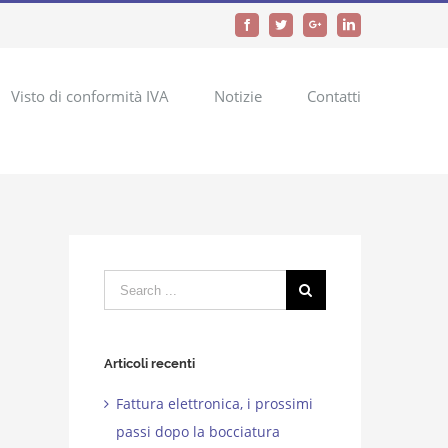
Facebook
Twitter
Google+
LinkedIn
Visto di conformità IVA
Notizie
Contatti
Search
for:
Articoli recenti
Fattura elettronica, i prossimi
passi dopo la bocciatura