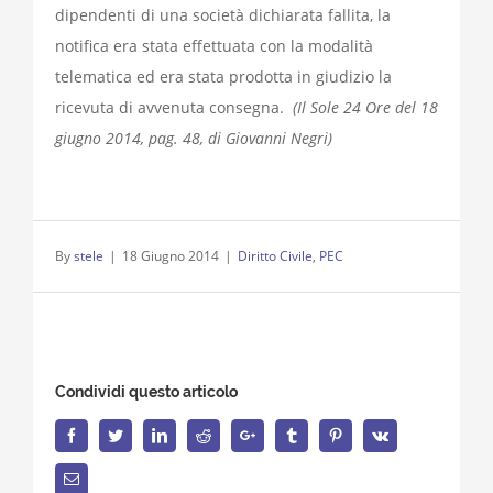
dipendenti di una società dichiarata fallita, la
notifica era stata effettuata con la modalità
telematica ed era stata prodotta in giudizio la
ricevuta di avvenuta consegna.
(Il Sole 24 Ore del 18
giugno 2014, pag. 48, di Giovanni Negri)
By
stele
|
18 Giugno 2014
|
Diritto Civile
,
PEC
Condividi questo articolo
Facebook
Twitter
LinkedIn
Reddit
Google+
Tumblr
Pinterest
Vk
Email