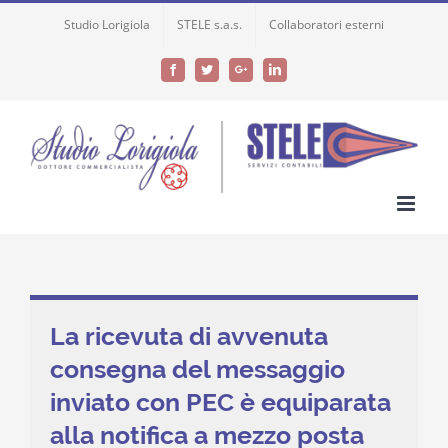
Skip
Studio Lorigiola
STELE s.a.s.
Collaboratori esterni
to
content
Facebook
Twitter
Google+
LinkedIn
La ricevuta di avvenuta
consegna del messaggio
inviato con PEC è equiparata
alla notifica a mezzo posta