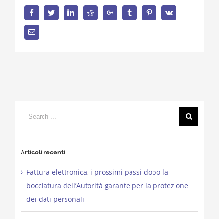
Facebook
Twitter
LinkedIn
Reddit
Google+
Tumblr
Pinterest
Vk
Email
Search
for:
Articoli recenti
Fattura elettronica, i prossimi passi dopo la
bocciatura dell’Autorità garante per la protezione
dei dati personali