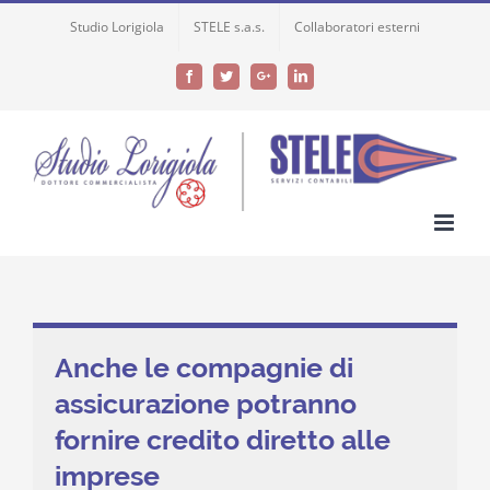
Skip
Studio Lorigiola
STELE s.a.s.
Collaboratori esterni
to
content
Facebook
Twitter
Google+
LinkedIn
Anche le compagnie di
assicurazione potranno
fornire credito diretto alle
imprese