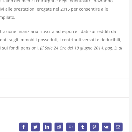
ti all’albo dei medici chirurghi e degli odontoiatri, dovranno
ivi alle prestazioni erogate nel 2015 per consentire alle
mpilato.
zione finanziaria riuscirà ad esporre i dati sui redditi da
ati sugli immobili posseduti, i contributi versati e deducibili,
ti sui fondi pensioni.
(Il Sole 24 Ore del 19 giugno 2014, pag. 3, di
Facebook
Twitter
LinkedIn
Reddit
Google+
Tumblr
Pinterest
Vk
Email