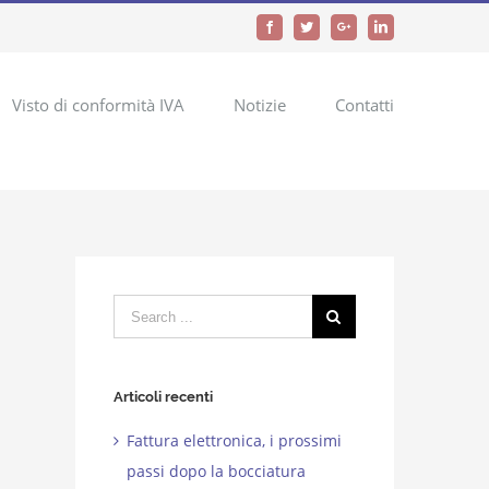
Facebook
Twitter
Google+
LinkedIn
Visto di conformità IVA
Notizie
Contatti
Search
for:
Articoli recenti
Fattura elettronica, i prossimi
passi dopo la bocciatura