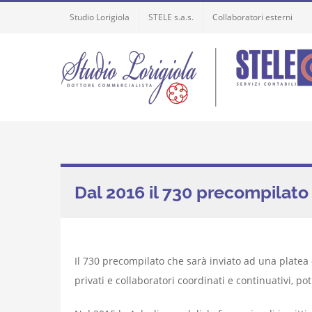
Skip
Studio Lorigiola
STELE s.a.s.
Collaboratori esterni
to
content
Dal 2016 il 730 precompilat
Il 730 precompilato che sarà inviato ad una platea d
privati e collaboratori coordinati e continuativi, 