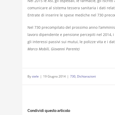
Nel 2015 le Asl, gli ospedali, le farmacie, gli iscrit
comunicare al sistema tessera sanitaria i dati relat
Entrate di inserire le spese mediche nel 730 preco
Nel 730 precompilato del prossimo anno l’amministra
lavoro dipendente e pensione percepiti nel 2014, i d
gli interessi passivi sui mutui, le polizze vita e i da
Marco Mobili, Giovanni Parente)
By
stele
|
19 Giugno 2014
|
730
,
Dichiarazioni
Condividi questo articolo