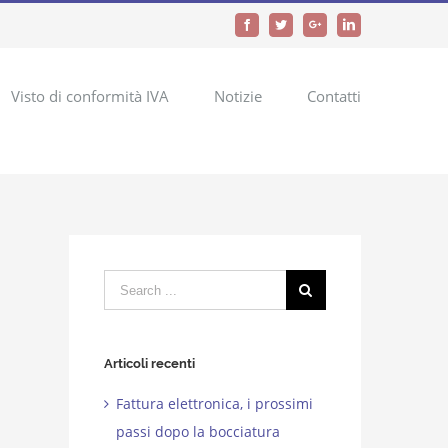
Facebook
Twitter
Google+
LinkedIn
Visto di conformità IVA
Notizie
Contatti
Search
for:
Articoli recenti
Fattura elettronica, i prossimi
passi dopo la bocciatura