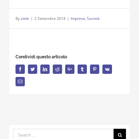
By
stele
|
2 Settembre 2014
|
Imprese
,
Società
Condividi questo articolo
Facebook
Twitter
LinkedIn
Reddit
Google+
Tumblr
Pinterest
Vk
Email
Search