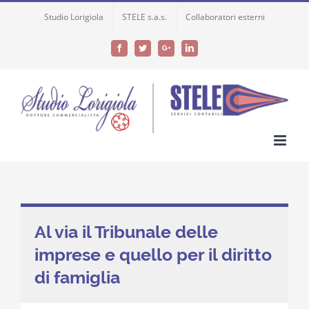
Skip
Studio Lorigiola
STELE s.a.s.
Collaboratori esterni
to
content
Facebook
Twitter
Google+
LinkedIn
Al via il Tribunale delle
imprese e quello per il diritto
di famiglia