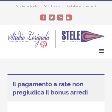
Skip
Studio Lorigiola
STELE s.a.s.
Collaboratori esterni
to
content
Facebook
Twitter
Google+
LinkedIn
Il pagamento a rate non
pregiudica il bonus arredi