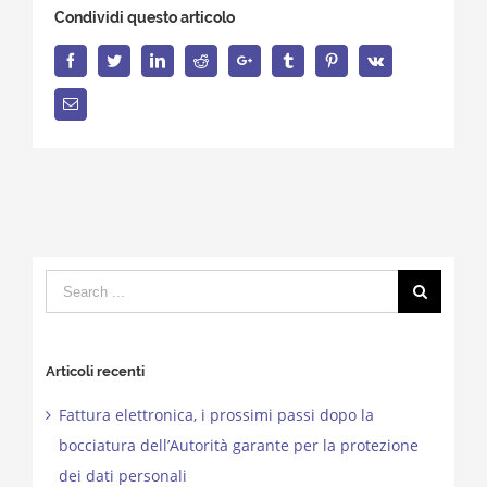
Condividi questo articolo
Facebook
Twitter
LinkedIn
Reddit
Google+
Tumblr
Pinterest
Vk
Email
Search
for:
Articoli recenti
Fattura elettronica, i prossimi passi dopo la
bocciatura dell’Autorità garante per la protezione
dei dati personali