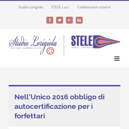
Skip
Studio Lorigiola
STELE s.a.s.
Collaboratori esterni
to
content
Facebook
Twitter
Google+
LinkedIn
Nell’Unico 2016 obbligo di
autocertificazione per i
forfettari