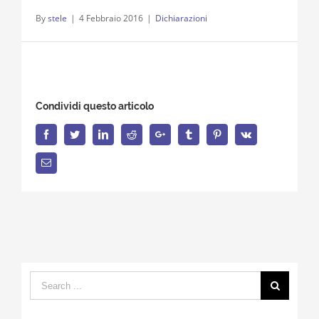
By
stele
|
4 Febbraio 2016
|
Dichiarazioni
Condividi questo articolo
Facebook
Twitter
LinkedIn
Reddit
Google+
Tumblr
Pinterest
Vk
Email
Search
for: