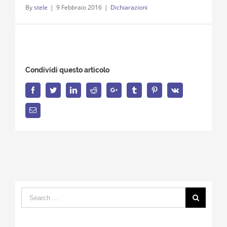
By
stele
|
9 Febbraio 2016
|
Dichiarazioni
Condividi questo articolo
Facebook
Twitter
LinkedIn
Reddit
Google+
Tumblr
Pinterest
Vk
Email
Search
for: