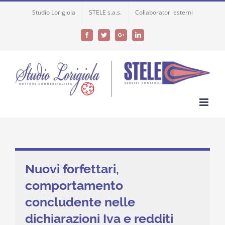
Skip
Studio Lorigiola
STELE s.a.s.
Collaboratori esterni
to
content
Facebook
Twitter
Google+
LinkedIn
Nuovi forfettari,
comportamento
concludente nelle
dichiarazioni Iva e redditi