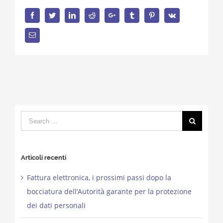
Facebook
Twitter
LinkedIn
Reddit
Google+
Tumblr
Pinterest
Vk
Email
Search
for:
Articoli recenti
Fattura elettronica, i prossimi passi dopo la
bocciatura dell’Autorità garante per la protezione
dei dati personali