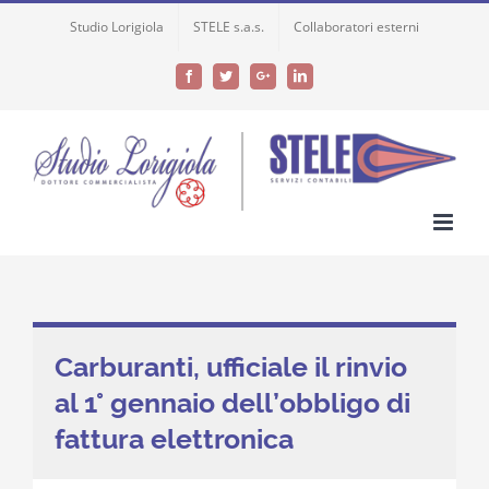
Skip
Studio Lorigiola
STELE s.a.s.
Collaboratori esterni
to
content
Facebook
Twitter
Google+
LinkedIn
Carburanti, ufficiale il rinvio
al 1° gennaio dell’obbligo di
fattura elettronica