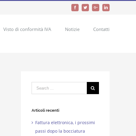
Facebook
Twitter
Google+
LinkedIn
Visto di conformità IVA
Notizie
Contatti
Search
for:
Articoli recenti
Fattura elettronica, i prossimi
passi dopo la bocciatura