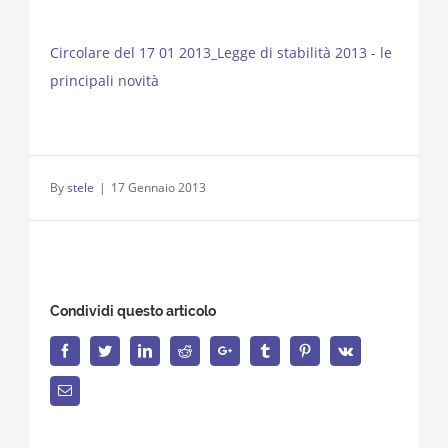
Circolare del 17 01 2013_Legge di stabilità 2013 - le
principali novità
By
stele
|
17 Gennaio 2013
Condividi questo articolo
Facebook
Twitter
LinkedIn
Reddit
Google+
Tumblr
Pinterest
Vk
Email