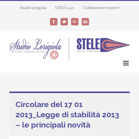
Skip
Studio Lorigiola
STELE s.a.s.
Collaboratori esterni
to
content
Facebook
Twitter
Google+
LinkedIn
Circolare del 17 01
2013_Legge di stabilità 2013
– le principali novità