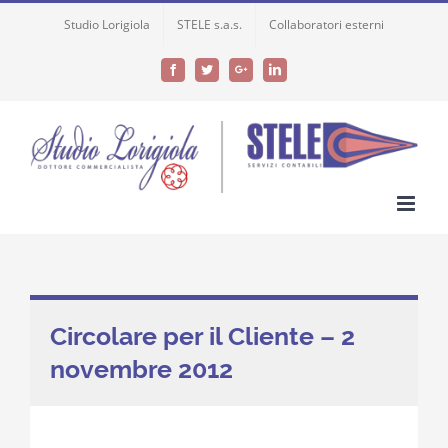
Skip
Studio Lorigiola
STELE s.a.s.
Collaboratori esterni
to
content
Facebook
Twitter
Google+
LinkedIn
Circolare per il Cliente – 2
novembre 2012