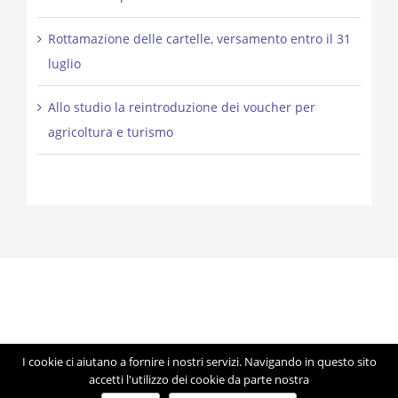
Rottamazione delle cartelle, versamento entro il 31
luglio
Allo studio la reintroduzione dei voucher per
agricoltura e turismo
I cookie ci aiutano a fornire i nostri servizi. Navigando in questo sito
© Copyright 2012 -
2026 | Studio Lorigiola | STELE | P.IVA
accetti l'utilizzo dei cookie da parte nostra
04041350283 | Made with ♥ by
Artmosfera
using WordPress