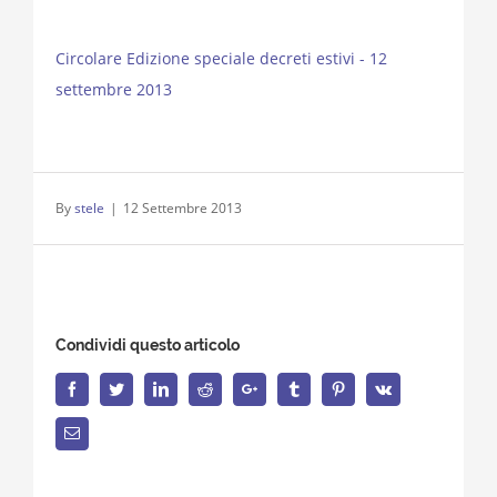
Circolare Edizione speciale decreti estivi - 12
settembre 2013
By
stele
|
12 Settembre 2013
Condividi questo articolo
Facebook
Twitter
LinkedIn
Reddit
Google+
Tumblr
Pinterest
Vk
Email