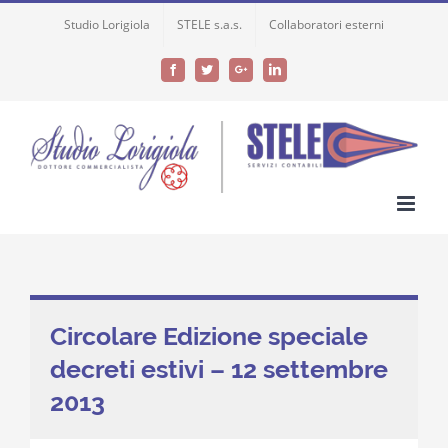
Skip
Studio Lorigiola
STELE s.a.s.
Collaboratori esterni
to
content
Facebook
Twitter
Google+
LinkedIn
Circolare Edizione speciale
decreti estivi – 12 settembre
2013