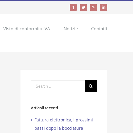
Facebook
Twitter
Google+
LinkedIn
Visto di conformità IVA
Notizie
Contatti
Search
for:
Articoli recenti
Fattura elettronica, i prossimi
passi dopo la bocciatura