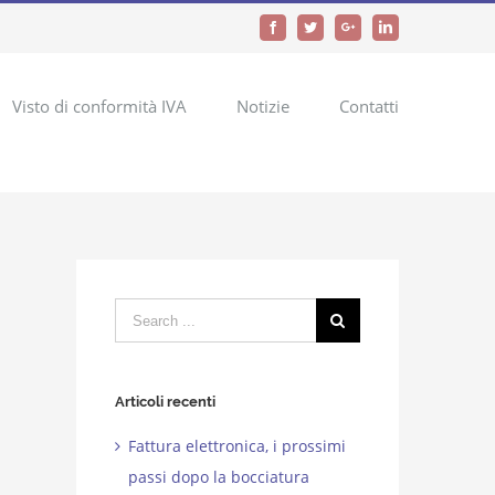
Facebook
Twitter
Google+
LinkedIn
Visto di conformità IVA
Notizie
Contatti
Search
for:
Articoli recenti
Fattura elettronica, i prossimi
passi dopo la bocciatura