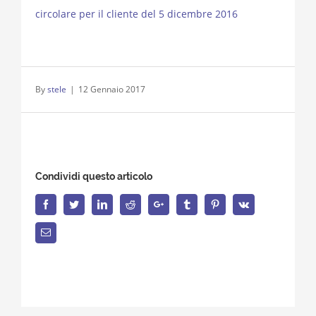
circolare per il cliente del 5 dicembre 2016
By
stele
|
12 Gennaio 2017
Condividi questo articolo
Facebook
Twitter
LinkedIn
Reddit
Google+
Tumblr
Pinterest
Vk
Email