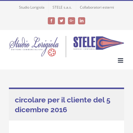
Skip
Studio Lorigiola
STELE s.a.s.
Collaboratori esterni
to
content
Facebook
Twitter
Google+
LinkedIn
circolare per il cliente del 5
dicembre 2016