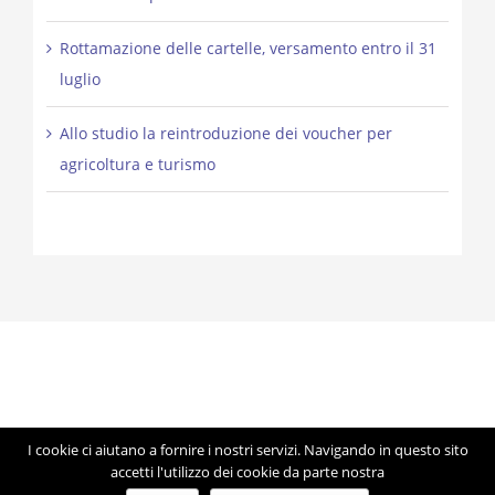
Rottamazione delle cartelle, versamento entro il 31
luglio
Allo studio la reintroduzione dei voucher per
agricoltura e turismo
I cookie ci aiutano a fornire i nostri servizi. Navigando in questo sito
© Copyright 2012 -
2026 | Studio Lorigiola | STELE | P.IVA
accetti l'utilizzo dei cookie da parte nostra
04041350283 | Made with ♥ by
Artmosfera
using WordPress