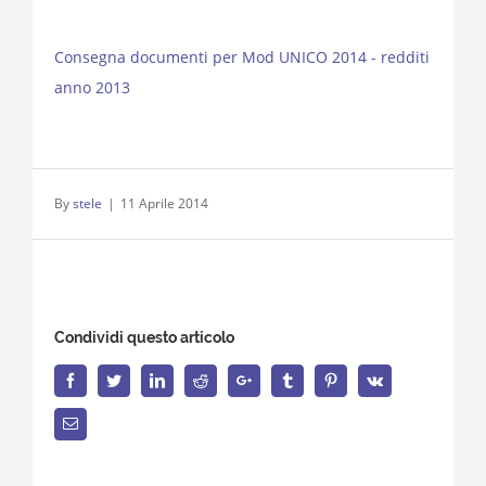
Consegna documenti per Mod UNICO 2014 - redditi
anno 2013
By
stele
|
11 Aprile 2014
Condividi questo articolo
Facebook
Twitter
LinkedIn
Reddit
Google+
Tumblr
Pinterest
Vk
Email