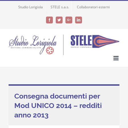
Skip
Studio Lorigiola
STELE s.a.s.
Collaboratori esterni
to
content
Facebook
Twitter
Google+
LinkedIn
Consegna documenti per
Mod UNICO 2014 – redditi
anno 2013