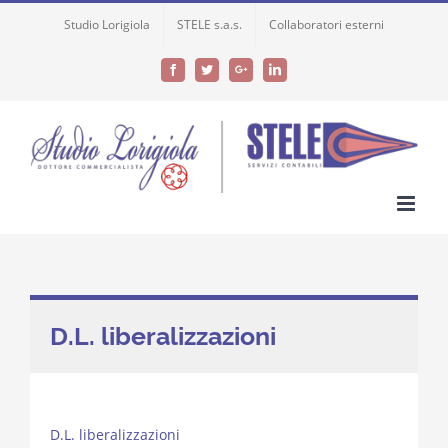
Skip
Studio Lorigiola
STELE s.a.s.
Collaboratori esterni
to
content
Facebook
Twitter
Google+
LinkedIn
D.L. liberalizzazioni
D.L. liberalizzazioni