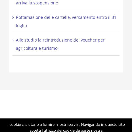
arriva la sospensione
Rottamazione delle cartelle, versamento entro il 31
luglio
Allo studio la reintroduzione dei voucher per
agricoltura e turismo
I cookie ci aiutano a fornire i nostri servizi. Navigando in questo sito
© Copyright 2012 -
2026 | Studio Lorigiola | STELE | P.IVA
accetti l'utilizzo dei cookie da parte nostra