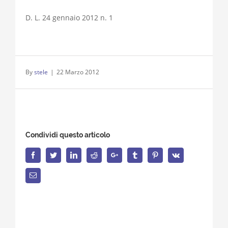
D. L. 24 gennaio 2012 n. 1
By
stele
|
22 Marzo 2012
Condividi questo articolo
Facebook
Twitter
LinkedIn
Reddit
Google+
Tumblr
Pinterest
Vk
Email