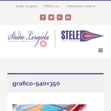
Skip
Studio Lorigiola
STELE s.a.s.
Collaboratori esterni
to
content
Facebook
Twitter
Google+
LinkedIn
grafico-940×350