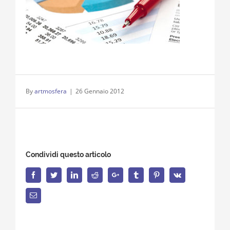
By
artmosfera
|
26 Gennaio 2012
Condividi questo articolo
Facebook
Twitter
LinkedIn
Reddit
Google+
Tumblr
Pinterest
Vk
Email