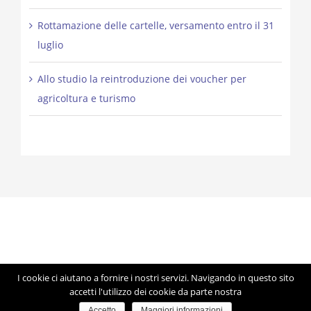
Rottamazione delle cartelle, versamento entro il 31
luglio
Allo studio la reintroduzione dei voucher per
agricoltura e turismo
I cookie ci aiutano a fornire i nostri servizi. Navigando in questo sito
© Copyright 2012 -
2026 | Studio Lorigiola | STELE | P.IVA
accetti l'utilizzo dei cookie da parte nostra
04041350283 | Made with ♥ by
Artmosfera
using WordPress
Accetto
Maggiori informazioni