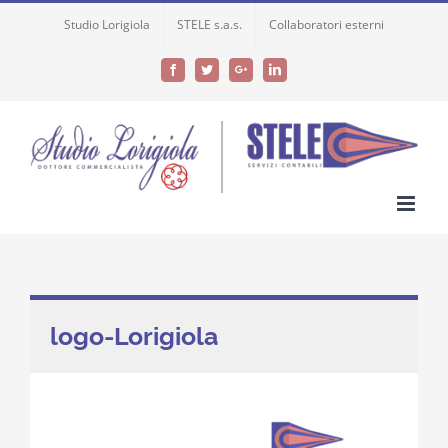
Skip
Studio Lorigiola
STELE s.a.s.
Collaboratori esterni
to
content
Facebook
Twitter
Google+
LinkedIn
logo-Lorigiola