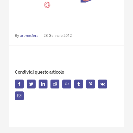
By
artmosfera
|
23 Gennaio 2012
Condividi questo articolo
Facebook
Twitter
LinkedIn
Reddit
Google+
Tumblr
Pinterest
Vk
Email