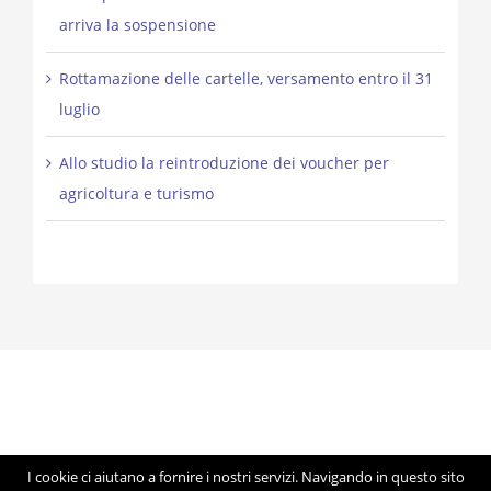
arriva la sospensione
Rottamazione delle cartelle, versamento entro il 31
luglio
Allo studio la reintroduzione dei voucher per
agricoltura e turismo
I cookie ci aiutano a fornire i nostri servizi. Navigando in questo sito
© Copyright 2012 -
2026 | Studio Lorigiola | STELE | P.IVA