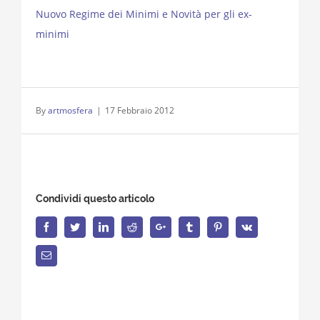
Nuovo Regime dei Minimi e Novità per gli ex-
minimi
By
artmosfera
|
17 Febbraio 2012
Condividi questo articolo
Facebook
Twitter
LinkedIn
Reddit
Google+
Tumblr
Pinterest
Vk
Email