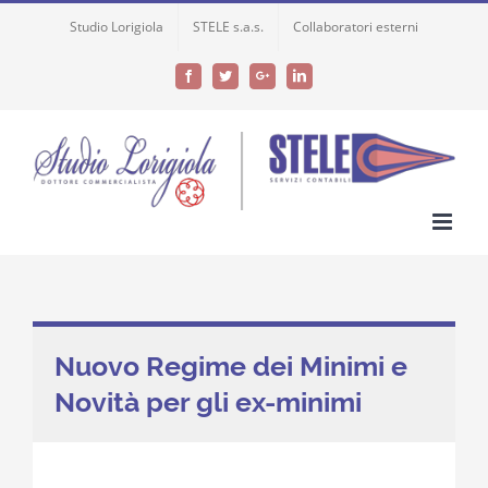
Skip
Studio Lorigiola
STELE s.a.s.
Collaboratori esterni
to
content
Facebook
Twitter
Google+
LinkedIn
Nuovo Regime dei Minimi e
Novità per gli ex-minimi