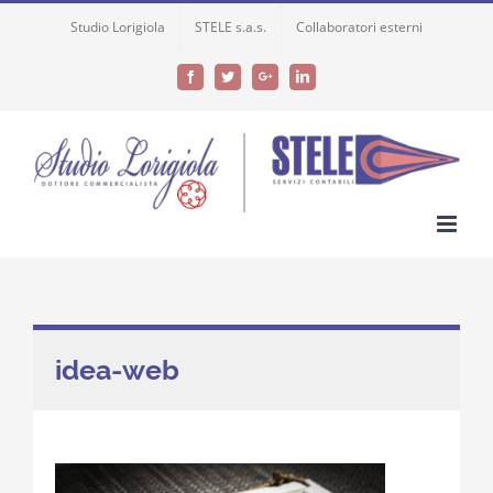
Skip
Studio Lorigiola
STELE s.a.s.
Collaboratori esterni
to
content
Facebook
Twitter
Google+
LinkedIn
idea-web