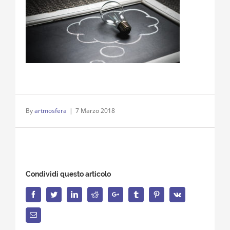
By
artmosfera
|
7 Marzo 2018
Condividi questo articolo
Facebook
Twitter
LinkedIn
Reddit
Google+
Tumblr
Pinterest
Vk
Email