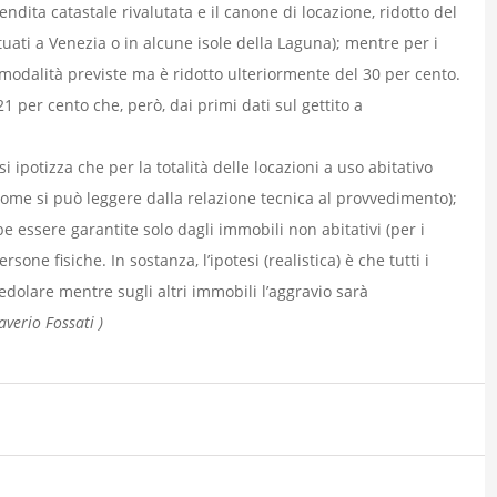
rendita catastale rivalutata e il canone di locazione, ridotto del
tuati a Venezia o in alcune isole della Laguna); mentre per i
 modalità previste ma è ridotto ulteriormente del 30 per cento.
1 per cento che, però, dai primi dati sul gettito a
i ipotizza che per la totalità delle locazioni a uso abitativo
come si può leggere dalla relazione tecnica al provvedimento);
be essere garantite solo dagli immobili non abitativi (per i
one fisiche. In sostanza, l’ipotesi (realistica) è che tutti i
cedolare mentre sugli altri immobili l’aggravio sarà
averio Fossati )