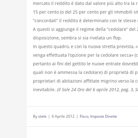
mercato il reddito è dato dal valore più alto tra la 
15 per cento (o del 25 per cento per gli immobili si
“concordati” il reddito è determinato con le stesse
A questi si aggiunge il regime della “cedolare” del 2
disposizione, sembra si sia rivelata un flop.
In questo quadro, e con la nuova stretta prevista, «s
venga effettuata l’opzione per la cedolare secca» (
pertanto ai fini del gettito le nuove entrate dovreb
quali non è ammessa la cedolare) di proprietà di pers
proprietari di abitazioni affittate migrino verso la 
inevitabile.
(Il Sole 24 Ore del 6 aprile 2012, pag. 3, S
By
stele
|
6 Aprile 2012
|
Fisco
,
Imposte Dirette