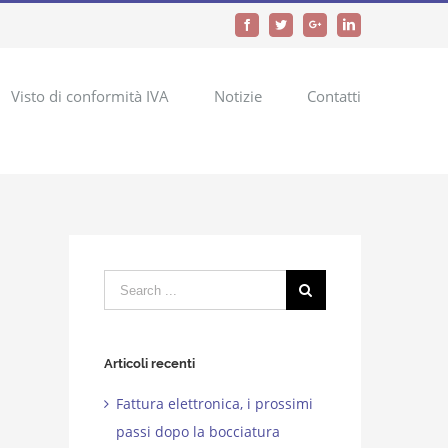
Facebook
Twitter
Google+
LinkedIn
Visto di conformità IVA
Notizie
Contatti
Search
for:
Articoli recenti
Fattura elettronica, i prossimi
passi dopo la bocciatura