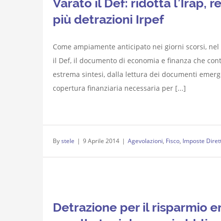
Varato il Def: ridotta l’Irap, 
più detrazioni Irpef
Come ampiamente anticipato nei giorni scorsi, nel t
il Def, il documento di economia e finanza che conti
estrema sintesi, dalla lettura dei documenti emergo
copertura finanziaria necessaria per [...]
By
stele
|
9 Aprile 2014
|
Agevolazioni
,
Fisco
,
Imposte Diret
Detrazione per il risparmio en