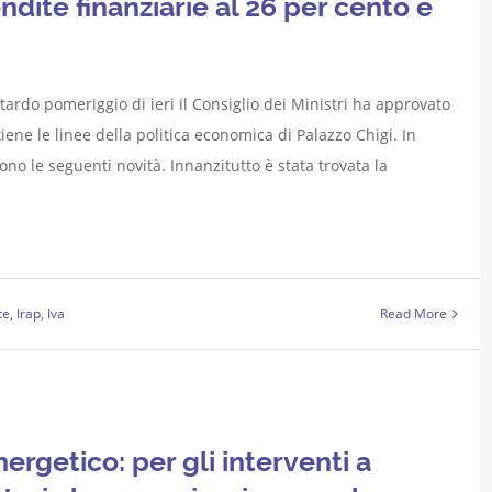
rendite finanziarie al 26 per cento e
ardo pomeriggio di ieri il Consiglio dei Ministri ha approvato
ene le linee della politica economica di Palazzo Chigi. In
no le seguenti novità. Innanzitutto è stata trovata la
te
,
Irap
,
Iva
Read More
ergetico: per gli interventi a