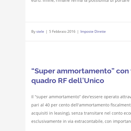
euro. Infine, rimane ferma la possibilità di portare [
By
stele
|
5 Febbraio 2016
|
Imposte Dirette
“Super ammortamento” con va
quadro RF dell’Unico
Il “super ammortamento” dev'essere operato attrav
pari al 40 per cento dell'ammortamento fiscalmente
acquisiti in leasing), senza transitare nel conto ec
esclusivamente in via extracontabile, con importan