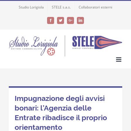
Skip
Studio Lorigiola
STELE s.a.s.
Collaboratori esterni
to
content
Facebook
Twitter
Google+
LinkedIn
Impugnazione degli avvisi
bonari: l’Agenzia delle
Entrate ribadisce il proprio
orientamento