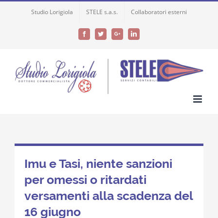
Skip
Studio Lorigiola
STELE s.a.s.
Collaboratori esterni
to
content
Facebook
Twitter
Google+
LinkedIn
Imu e Tasi, niente sanzioni
per omessi o ritardati
versamenti alla scadenza del
16 giugno