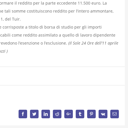
rmare il reddito per la parte eccedente 11.500 euro. La
he tali somme costituiscono reddito per l’intero ammontare,
, del Tuir.
rrisposte a titolo di borsa di studio per gli importi
icabili come reddito assimilato a quello di lavoro dipendente
revedono l’esenzione o l’esclusione.
(Il Sole 24 Ore dell’11 aprile
zzi )
Facebook
Twitter
LinkedIn
Reddit
Google+
Tumblr
Pinterest
Vk
Email