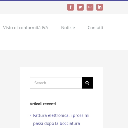
Facebook
Twitter
Google+
LinkedIn
Visto di conformità IVA
Notizie
Contatti
Search
for:
Articoli recenti
Fattura elettronica, i prossimi
passi dopo la bocciatura