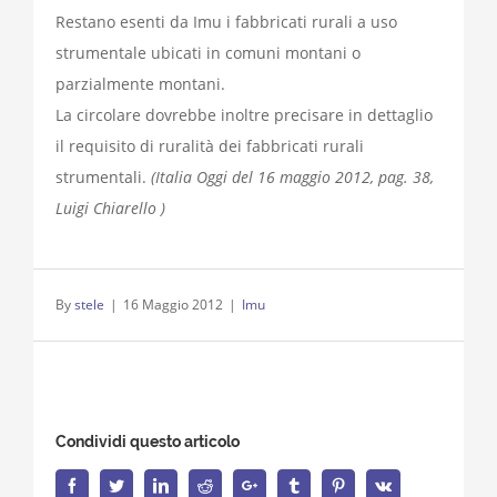
Restano esenti da Imu i fabbricati rurali a uso
strumentale ubicati in comuni montani o
parzialmente montani.
La circolare dovrebbe inoltre precisare in dettaglio
il requisito di ruralità dei fabbricati rurali
strumentali.
(Italia Oggi del 16 maggio 2012, pag. 38,
Luigi Chiarello )
By
stele
|
16 Maggio 2012
|
Imu
Condividi questo articolo
Facebook
Twitter
LinkedIn
Reddit
Google+
Tumblr
Pinterest
Vk