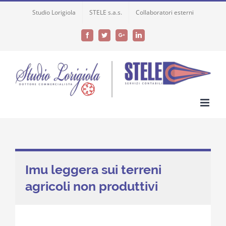
Skip
Studio Lorigiola
STELE s.a.s.
Collaboratori esterni
to
content
Facebook
Twitter
Google+
LinkedIn
Imu leggera sui terreni
agricoli non produttivi