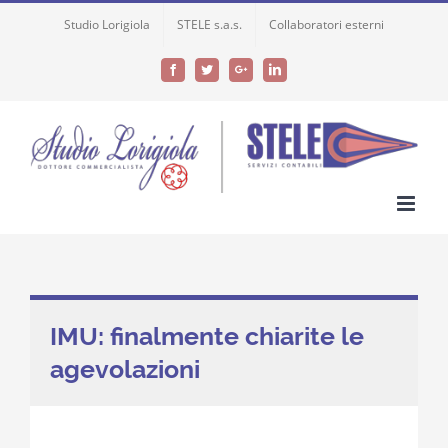
Skip
Studio Lorigiola
STELE s.a.s.
Collaboratori esterni
to
content
Facebook
Twitter
Google+
LinkedIn
IMU: finalmente chiarite le
agevolazioni