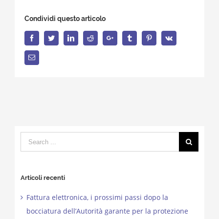
Condividi questo articolo
Facebook
Twitter
LinkedIn
Reddit
Google+
Tumblr
Pinterest
Vk
Email
Search
for:
Articoli recenti
Fattura elettronica, i prossimi passi dopo la
bocciatura dell’Autorità garante per la protezione