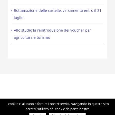
Rottamazione delle cartelle, versamento entro il 31
luglio
Allo studio la reintroduzione dei voucher per
agricoltura e turismo
I cookie ci aiutano a fornire i nostri servizi. Navigando in questo sito
© Copyright 2012 -
2026 | Studio Lorigiola | STELE | P.IVA
accetti l'utilizzo dei cookie da parte nostra
04041350283 | Made with ♥ by
Artmosfera
using WordPress