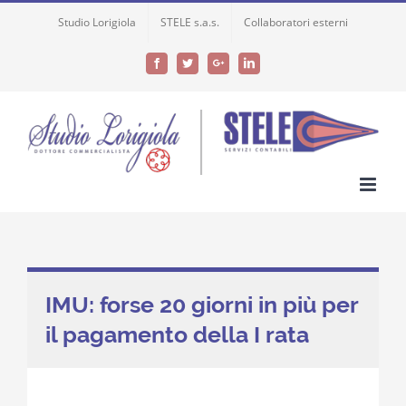
Skip
Studio Lorigiola
STELE s.a.s.
Collaboratori esterni
to
content
Facebook
Twitter
Google+
LinkedIn
IMU: forse 20 giorni in più per
il pagamento della I rata