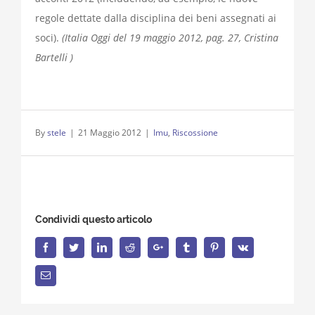
regole dettate dalla disciplina dei beni assegnati ai
soci).
(Italia Oggi del 19 maggio 2012, pag. 27, Cristina
Bartelli )
By
stele
|
21 Maggio 2012
|
Imu
,
Riscossione
Condividi questo articolo
Facebook
Twitter
LinkedIn
Reddit
Google+
Tumblr
Pinterest
Vk
Email