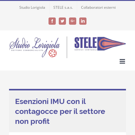
Skip
Studio Lorigiola
STELE s.a.s.
Collaboratori esterni
to
content
Facebook
Twitter
Google+
LinkedIn
Esenzioni IMU con il
contagocce per il settore
non profit